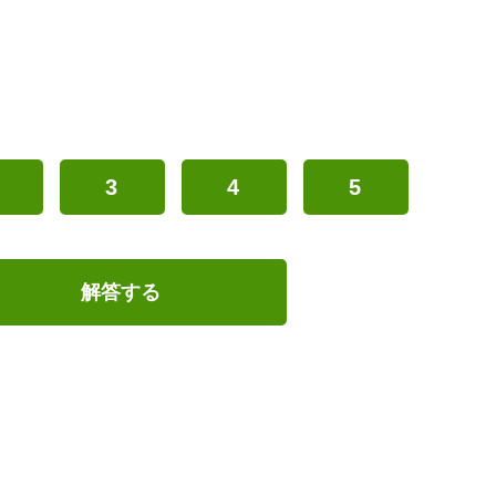
3
4
5
解答する