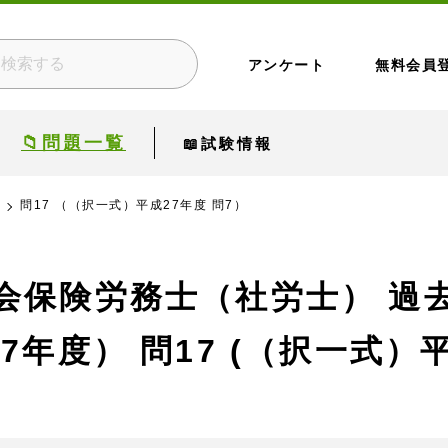
アンケート
無料会員
📁問題一覧
📖試験情報
問17 （（択一式）平成27年度 問7）
会保険労務士（社労士） 過
27年度）
問17 (（択一式）平