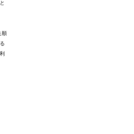
と
先順
る
利