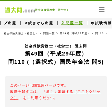
社会保険労務士（社労士）
📁問題一覧
🖊出題
📌続きから出題
📖試験情報
社会保険労務士（社労士）
問題一覧
第49回（平成29年度）
問110 （
社会保険労務士（社労士） 過去問
第49回（平成29年度）
問110 (（選択式）国民年金法 問5)
このページは閲覧用ページです。
履歴を残すには、 「
新しく出題する（ここをクリッ
ク）
」 をご利用ください。