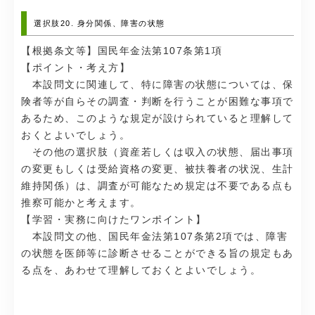
選択肢20. 身分関係、障害の状態
【根拠条文等】国民年金法第107条第1項
【ポイント・考え方】
本設問文に関連して、特に障害の状態については、保
険者等が自らその調査・判断を行うことが困難な事項で
あるため、このような規定が設けられていると理解して
おくとよいでしょう。
その他の選択肢（
資産若しくは収入の状態、届出事項
の変更もしくは受給資格の変更、被扶養者の状況、生計
維持関係
）は、調査が可能なため規定は不要である点も
推察可能かと考えます。
【学習・実務に向けたワンポイント】
本設問文の他、国民年金法第107条第2項では、障害
の状態を医師等に診断させることができる旨の規定もあ
る点を、あわせて理解しておくとよいでしょう。