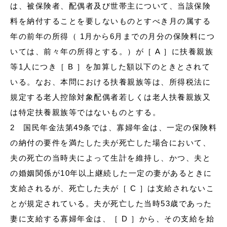
は、被保険者、配偶者及び世帯主について、当該保険
料を納付することを要しないものとすべき月の属する
年の前年の所得（ 1月から6月までの月分の保険料につ
いては、前々年の所得とする。）が［ A ］に扶養親族
等1人につき［ B ］を加算した額以下のときとされて
いる。なお、本問における扶養親族等は、所得税法に
規定する老人控除対象配偶者若しくは老人扶養親族又
は特定扶養親族等ではないものとする。
2 国民年金法第49条では、寡婦年金は、一定の保険料
の納付の要件を満たした夫が死亡した場合において、
夫の死亡の当時夫によって生計を維持し、かつ、夫と
の婚姻関係が10年以上継続した一定の妻があるときに
支給されるが、死亡した夫が［ C ］は支給されないこ
とが規定されている。夫が死亡した当時53歳であった
妻に支給する寡婦年金は、［ D ］から、その支給を始