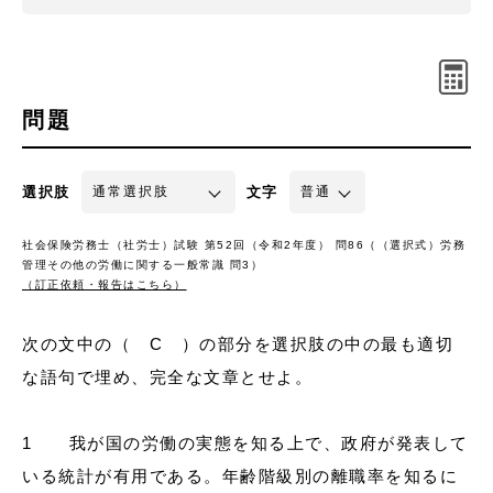
問題
選択肢
文字
社会保険労務士（社労士）試験 第52回（令和2年度） 問86（（選択式）労務
管理その他の労働に関する一般常識 問3）
（訂正依頼・報告はこちら）
次の文中の（ C ）の部分を選択肢の中の最も適切
な語句で埋め、完全な文章とせよ。
1 我が国の労働の実態を知る上で、政府が発表して
いる統計が有用である。年齢階級別の離職率を知るに