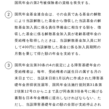
国民年金の第2号被保険者の資格を喪失する。
国民年金基金連合会は、その会員である基金の解散
により当該解散した基金から徴収した当該基金の解
散基金加入員に係る責任準備金に相当する額を、徴
収した基金に係る解散基金加入員が老齢基礎年金の
受給権を取得したときは、当該解散基金加入員に対
して400円に当該解散した基金に係る加入員期間の
月数を乗じて得た額の年金を支給する。
国民年金法第30条の4の規定による障害基礎年金の
受給権者は、毎年、受給権者の誕生日の属する月の
末日までに、当該末日前1月以内に作成された障害基
礎年金所得状況届等、国民年金法施行規則第31条第
2項第12号ロからニまで及び同条第3項各号に掲げる
書類を日本年金機構に提出しなければならない。た
だし、当該障害基礎年金の額の全部が支給停止され