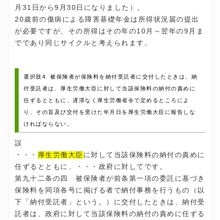
月31日から9月30日になりました）。
20歳前の傷病による障害基礎年金は所得状況届の提出
が必要ですが、その所得はその年の10月～翌年の9月ま
でであり同じサイクルと考えられます。
選択肢4. 被保険者が保険料を納付受託者に交付したときは、納
付受託者は、厚生労働大臣に対して当該保険料の納付の責めに
任ずるとともに、遅滞なく厚生労働省令で定めるところによ
り、その旨及び交付を受けた年月日を厚生労働大臣に報告しな
ければならない。
誤
・・・
厚生労働大臣
に対して当該保険料の納付の責めに
任ずるとともに、・・・政府に対してです。
第九十二条の四 被保険者が前条第一項の委託に基づき
保険料を同項各号に掲げる者で納付事務を行うもの（以
下「納付受託者」という。）に交付したときは、納付受
託者は、政府に対して当該保険料の納付の責めに任ずる