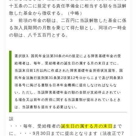
十五条の二に規定する責任準備金に相当する額を当該解
散した基金から徴収する。（中略）
３ 前項の年金の額は、二百円に当該解散した基金に係
る加入員期間の月数を乗じて得た額とし、同項の一時金
の額は、八千五百円とする。
選択肢3. 国民年金法第30条の4の規定による障害基礎年金の受
給権者は、毎年、受給権者の誕生日の属する月の末日までに、
当該末日前1月以内に作成された障害基礎年金所得状況届等、国
民年金法施行規則第31条第2項第12号ロからニまで及び同条第3
項各号に掲げる書類を日本年金機構に提出しなければならな
い。ただし、当該障害基礎年金の額の全部が支給停止されてい
る場合又は前年の所得に関する当該書類が提出されているとき
は、当該書類を提出する必要はない。
誤
・・・毎年、受給権者の
誕生日の属する月の末日
まで
に、・・・9月30日までに提出となります（法改正で7