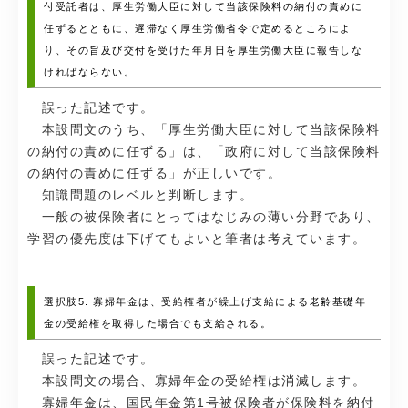
付受託者は、厚生労働大臣に対して当該保険料の納付の責めに
任ずるとともに、遅滞なく厚生労働省令で定めるところによ
り、その旨及び交付を受けた年月日を厚生労働大臣に報告しな
ければならない。
誤った記述です。
本設問文のうち、「厚生労働大臣に対して当該保険料
の納付の責めに任ずる」は、「政府に対して当該保険料
の納付の責めに任ずる」が正しいです。
知識問題のレベルと判断します。
一般の被保険者にとってはなじみの薄い分野であり、
学習の優先度は下げてもよいと筆者は考えています。
選択肢5. 寡婦年金は、受給権者が繰上げ支給による老齢基礎年
金の受給権を取得した場合でも支給される。
誤った記述です。
本設問文の場合、寡婦年金の受給権は消滅します。
寡婦年金は、国民年金第1号被保険者が保険料を納付