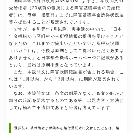
国民年金法施行規則第36条の5によると、本設問文の
受給権者（20歳前の傷病による障害基礎年金の受給権
者）は、毎年「指定日」までに障害基礎年金所得状況届
等を提出することが規定されています。
ですが、令和元年7月以降、実生活の中では、「日本
年金機構が市区町村から所得情報の提供を受けることと
なるため、これまでご提出いただいていた所得状況届
（ハガキ）は、今後は原則としてご提出いただく必要は
ありません」と日本年金機構ホームページに記載がある
とおり、提出は原則不要となっています。
また、本設問文に障害状態確認書が含まれる場合、こ
れは「1月以内」から「3月以内」に期間が延長されて
います。
なお、本設問文は、条文の例示がなく、条文の細かい
部分の暗記を要求するものである等、出題内容・方法と
しては極めて不適切であると筆者は考えています。
選択肢4. 被保険者が保険料を納付受託者に交付したときは、納