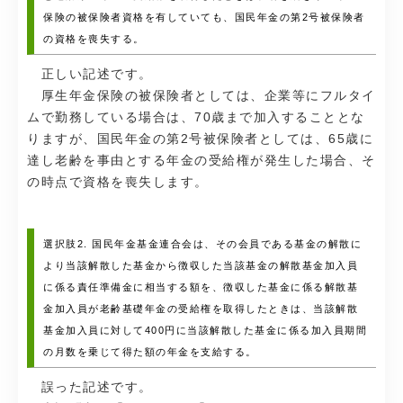
保険の被保険者資格を有していても、国民年金の第2号被保険者
の資格を喪失する。
正しい記述です。
厚生年金保険の被保険者としては、企業等にフルタイ
ムで勤務している場合は、70歳まで加入することとな
りますが、国民年金の第2号被保険者としては、65歳に
達し老齢を事由とする年金の受給権が発生した場合、そ
の時点で資格を喪失します。
選択肢2. 国民年金基金連合会は、その会員である基金の解散に
より当該解散した基金から徴収した当該基金の解散基金加入員
に係る責任準備金に相当する額を、徴収した基金に係る解散基
金加入員が老齢基礎年金の受給権を取得したときは、当該解散
基金加入員に対して400円に当該解散した基金に係る加入員期間
の月数を乗じて得た額の年金を支給する。
誤った記述です。