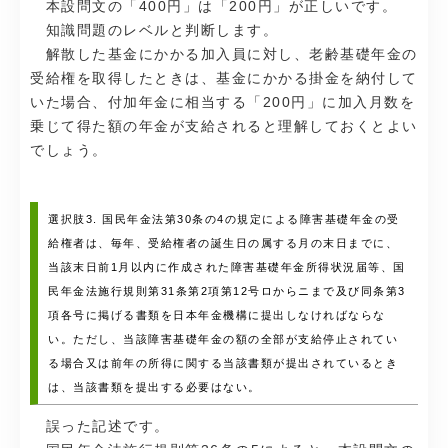
本設問文の「400円」は「200円」が正しいです。
知識問題のレベルと判断します。
解散した基金にかかる加入員に対し、老齢基礎年金の
受給権を取得したときは、基金にかかる掛金を納付して
いた場合、付加年金に相当する「200円」に加入月数を
乗じて得た額の年金が支給されると理解しておくとよい
でしょう。
選択肢3. 国民年金法第30条の4の規定による障害基礎年金の受
給権者は、毎年、受給権者の誕生日の属する月の末日までに、
当該末日前1月以内に作成された障害基礎年金所得状況届等、国
民年金法施行規則第31条第2項第12号ロからニまで及び同条第3
項各号に掲げる書類を日本年金機構に提出しなければならな
い。ただし、当該障害基礎年金の額の全部が支給停止されてい
る場合又は前年の所得に関する当該書類が提出されているとき
は、当該書類を提出する必要はない。
誤った記述です。