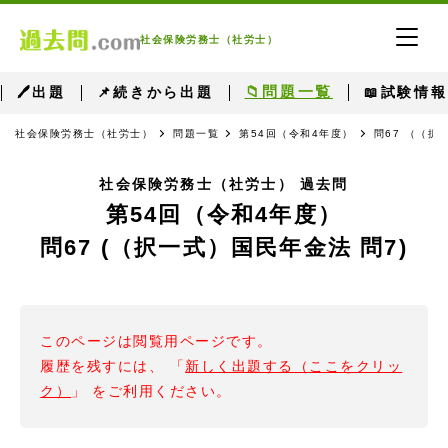
社会保険労務士（社労士）
📁問題一覧
🖊出題
📌続きから出題
📖試験情報
社会保険労務士（社労士）
問題一覧
第54回（令和4年度）
問67 （（択
社会保険労務士（社労士） 過去問
第54回（令和4年度）
問67 (（択一式）国民年金法 問7)
このページは閲覧用ページです。
履歴を残すには、 「
新しく出題する（ここをクリッ
ク）
」 をご利用ください。