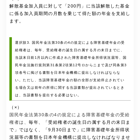
解散基金加入員に対して「200円」に当該解散した基金
に係る加入員期間の月数を乗じて得た額の年金を支給し
ます。
選択肢3. 国民年金法第30条の4の規定による障害基礎年金の受
給権者は、毎年、受給権者の誕生日の属する月の末日までに、
当該末日前1月以内に作成された障害基礎年金所得状況届等、国
民年金法施行規則第31条第2項第12号ロからニまで及び同条第3
項各号に掲げる書類を日本年金機構に提出しなければならな
い。ただし、当該障害基礎年金の額の全部が支給停止されてい
る場合又は前年の所得に関する当該書類が提出されているとき
は、当該書類を提出する必要はない。
（×）
国民年金法第30条の4の規定による障害基礎年金の受給
権者は、
毎年、「受給権者の誕生日の属する月の末日ま
で」ではなく、「9月30日まで」に障害基礎年金所得状
況届等の書類を日本年金機構に提出しなければなりませ